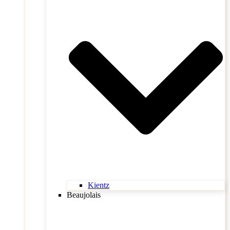
Kientz
Beaujolais