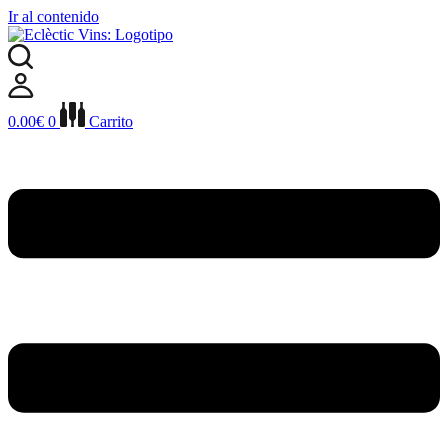
Ir al contenido
0.00
€
0
Carrito