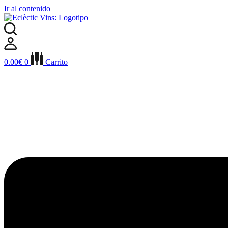
Ir al contenido
0.00
€
0
Carrito