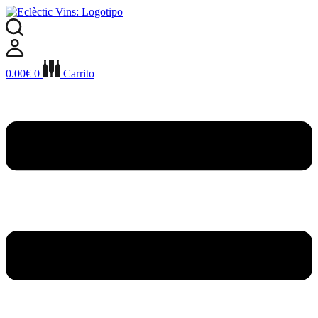
Ir
al
contenido
0.00
€
0
Carrito