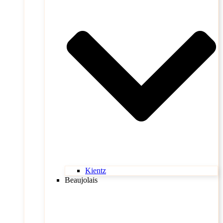
Kientz
Beaujolais