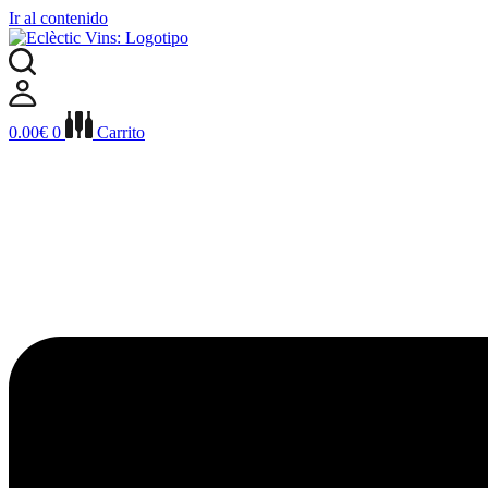
Ir al contenido
0.00
€
0
Carrito