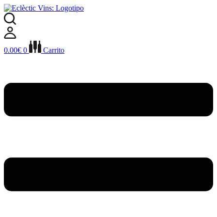
Ir
al
contenido
0.00
€
0
Carrito