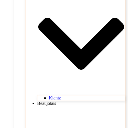
Kientz
Beaujolais