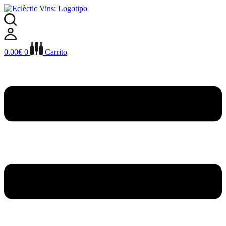
Ir
al
contenido
0.00
€
0
Carrito