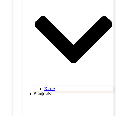
Kientz
Beaujolais