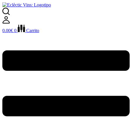
Ir
al
contenido
0.00
€
0
Carrito