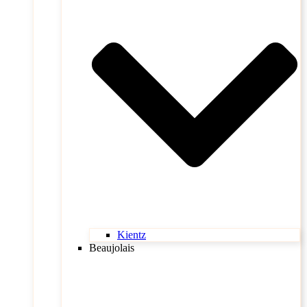
Kientz
Beaujolais