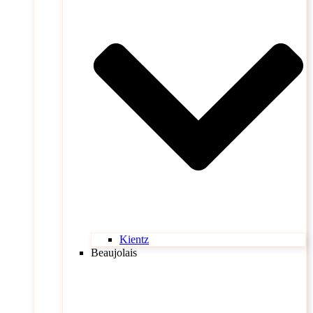
Kientz
Beaujolais