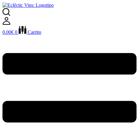
Ir
al
contenido
0.00
€
0
Carrito