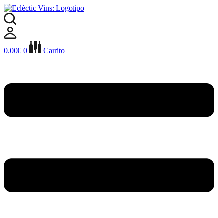
Ir
al
contenido
0.00
€
0
Carrito