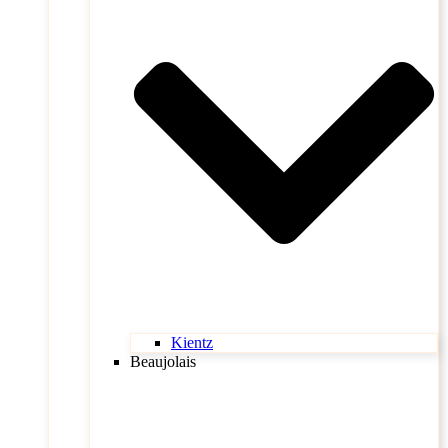
Kientz
Beaujolais