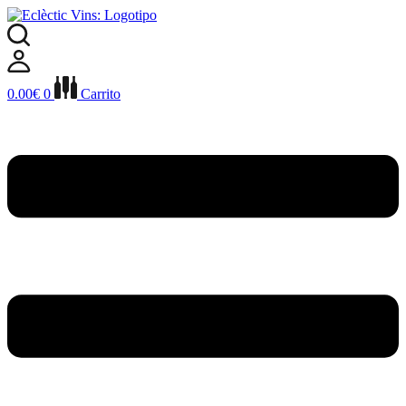
Ir
al
contenido
0.00
€
0
Carrito