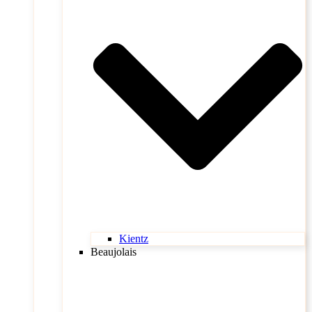
Kientz
Beaujolais