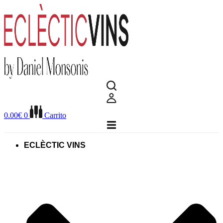
Ir
al
contenido
0.00
€
0
Carrito
ECLÈCTIC VINS