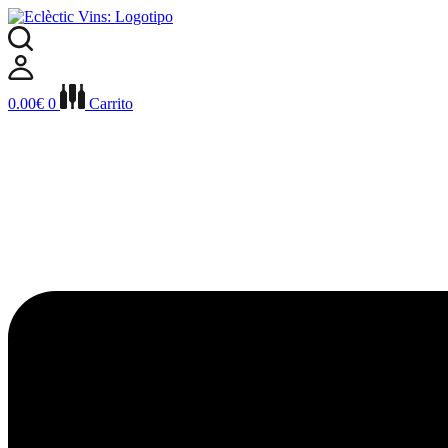
Ir
al
contenido
0.00
€
0
Carrito