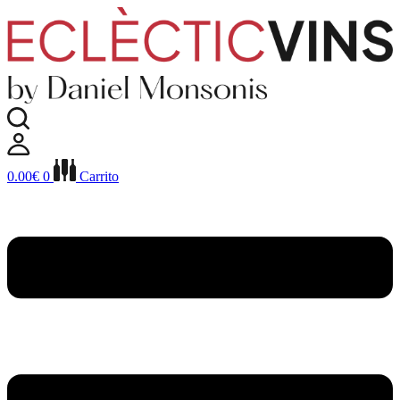
Ir
al
contenido
0.00
€
0
Carrito