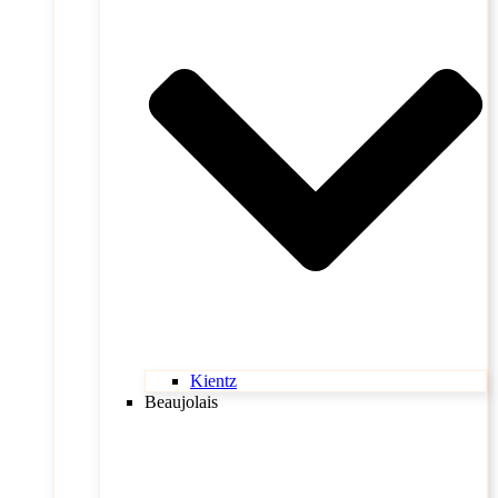
Kientz
Beaujolais