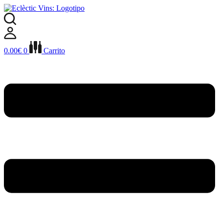
Ir
al
contenido
0.00
€
0
Carrito